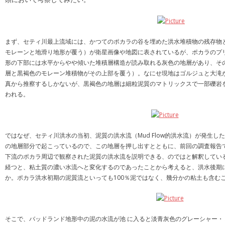
まず、セティ川最上流域には、かつてのポカラの谷を埋めた洪水堆積物の残存物
モレーンと地滑り地形が覆う）が衛星画像や地図に表されているが、ポカラのプ
形の下部には水平からやや傾いた堆積層構造が読み取れる灰色の地層があり、そ
層と黒褐色のモレーン堆積物がその上部を覆う）。なにせ現地はゴルジュと大滝
真から推察するしかないが、黒褐色の地層は細粒泥質のマトリックスで一部礫岩
われる。
ではなぜ、セティ川洪水の当初、泥質の洪水流（Mud Flow的洪水流）が発生
の地層部分で起こっているので、この地層を押し出すとともに、前回の調査報告
下流のポカラ周辺で観察された泥質の洪水流を説明できる、のではと解釈してい
経つと、粘土質の濃い水流へと変化するのであったことから考えると、洪水後期
か。ポカラ洪水初期の泥質流といっても100％泥ではなく、幾分かの粘土も含む
そこで、バッドランド地形中の泥の水流が池 に入ると淡青灰色のグレーシャー