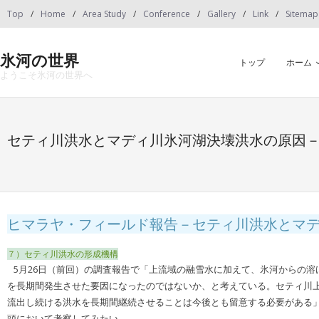
Skip
Top
Home
Area Study
Conference
Gallery
Link
Sitemap
to
content
氷河の世界
トップ
ホーム
ようこそ氷河の世界へ
セティ川洪水とマディ川氷河湖決壊洪水の原因－
ヒマラヤ・フィールド報告－セティ川洪水とマ
７）セティ川洪水の形成機構
5月26日（前回）の調査報告で「上流域の融雪水に加えて、氷河からの
を長期間発生させた要因になったのではないか、と考えている。セティ川
流出し続ける洪水を長期間継続させることは今後とも留意する必要がある」
頭において考察してみたい。