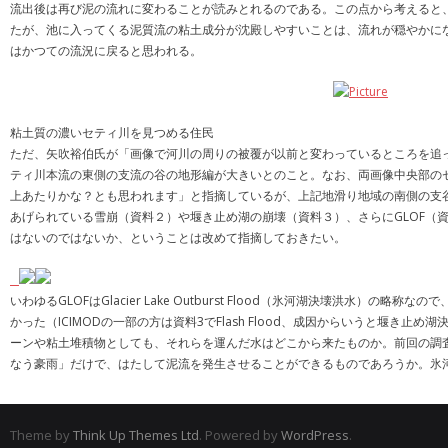
流出後は再び泥の流れに変わることが読みとれるのである。この点から考えると
たが、池に入ってくる泥質流の粘土成分が沈殿しやすいことは、流れが穏やかに
はかつての流況に戻ると思われる。
粘土質の濃いセティ川を見つめる住民
ただ、矢吹裕伯氏が「画像で河川の周りの被覆が以前と変わっているところを追
ティ川本流の東側の支流の谷の地形編が大きいとのこと。なお、両画像中央部のセティ川本
上あたりかな？とも思われます」と指摘しているが、上記地滑り地域の南側の支
あげられている雪崩（資料２）や堰き止め湖の崩壊（資料３）、さらにGLOF（
はないのではないか、ということは改めて指摘しておきたい。
いわゆるGLOFはGlacier Lake Outburst Flood（氷河湖決壊
かった（ICIMODの一部の方は資料3でFlash Flood、成因からいうと堰
ーンや粘土堆積物としても、それらを運んだ水はどこから来たものか。前回の調
なう豪雨」だけで、はたして泥流を発生させることができるものであろうか。氷
Theme by
Think Up Themes Ltd
. Powered by
WordPress
.