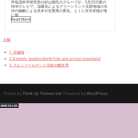
学低温科学研究所の杉山慎氏のグループが、5月25日夜の
NHKテレビで、温暖化によるグリーンランド北部地域の氷
河の融解による洪水や生態系の変化、とくに氷河末端が海
に接
Read More
北極
1. 北極海
2.Scientific studies North Pole and across Greenland
3. スピッツベルゲンと北欧の酸性雪
Theme by
Think Up Themes Ltd
. Powered by
WordPress
.