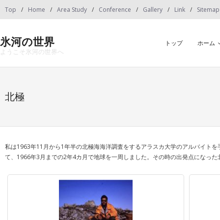
Skip
Top
Home
Area Study
Conference
Gallery
Link
Sitemap
to
content
氷河の世界
トップ
ホーム
ようこそ氷河の世界へ
北極
私は1963年11月から1年半の北極海海洋調査をするアラスカ大学のアルバイ
て、1966年3月までの2年4カ月で地球を一周しました。その時の出発点になっ