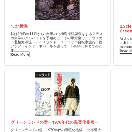
1. 北極海
2.Sci
Green
私は1963年11月から1年半の北極海海洋調査をするアラス
カ大学のアルバイトを手始めに、その軍資金で、アラスカ
Arctic 
→北極海漂流→アイスランド→ヨーロッパ自転車旅行→西
a drift
アジア→インド→ネパールを廻って、1966年3月までの2
oceano
年
Read M
Read More
グリーンランドの雪―1970年代の温暖化兆候―
グリーンランドの雪―1970年代の温暖化兆候― 北海道大