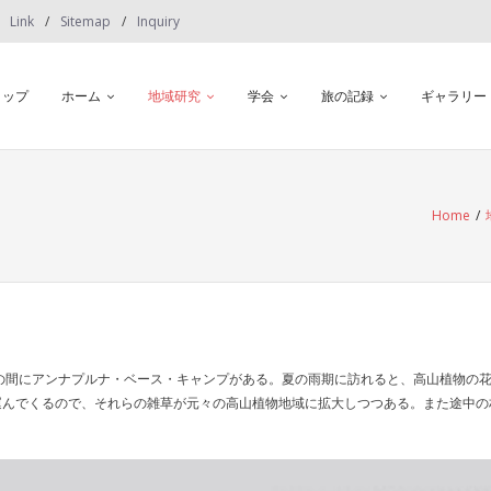
Link
Sitemap
Inquiry
トップ
ホーム
地域研究
学会
旅の記録
ギャラリー
Home
/
m）の間にアンナプルナ・ベース・キャンプがある。夏の雨期に訪れると、高山植物
運んでくるので、それらの雑草が元々の高山植物地域に拡大しつつある。また途中の