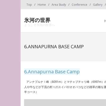
Skip
Top
Home
Area Study
Conference
Gallery
to
content
氷河の世界
ようこそ氷河の世界へ
6.ANNAPURNA BASE CAMP
6.Annapurna Base Camp
アンナプルナⅠ峰（8091m）とマチャプチャリ峰（6997
人や牛などが下流の村々のスイバやオオバコなどの雑草の種を
半コース）