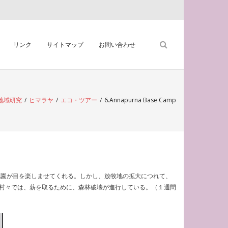
リンク
サイトマップ
お問い合わせ
地域研究
/
ヒマラヤ
/
エコ・ツアー
/
6.Annapurna Base Camp
の花園が目を楽しませてくれる。しかし、放牧地の拡大につれて、
村々では、薪を取るために、森林破壊が進行している。（１週間