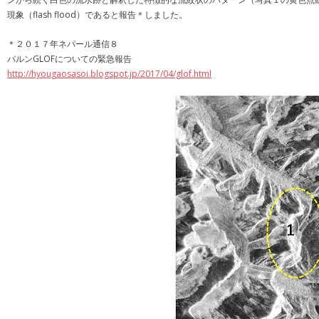
現象（flash flood）であると報告＊しました。
＊２０１７年ネパール通信８
バルンGLOFについての緊急報告
http://hyougaosasoi.blogspot.jp/2017/04/glof.html