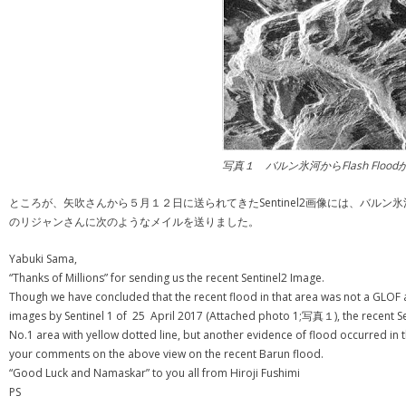
写真１ バルン氷河からFlash Fl
ところが、矢吹さんから５月１２日に送られてきたSentinel2画像には、バルン
のリジャンさんに次のようなメイルを送りました。
Yabuki Sama,
“Thanks of Millions” for sending us the recent Sentinel2 Image.
Though we have concluded that the recent flood in that area was not a GLOF a
images by Sentinel 1 of 25 April 2017 (Attached photo 1;写真１), the recent Sen
No.1 area with yellow dotted line, but another evidence of flood occurred i
your comments on the above view on the recent Barun flood.
“Good Luck and Namaskar” to you all from Hiroji Fushimi
PS