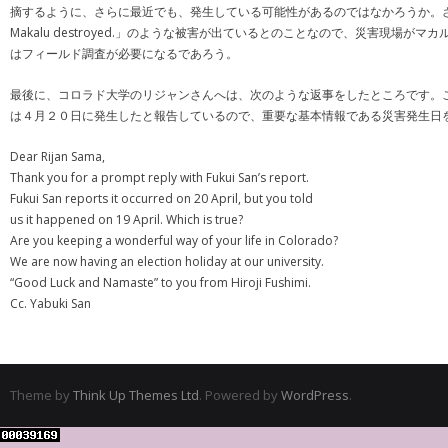
摘するように、さらに最近でも、発生している可能性があるのではなかろうか。さらに、２０１７年
Makalu destroyed.」のような被害が出ているとのことなので、災害
はフィールド調査が必要になるであろう。
最後に、コロラド大学のリジャンさんへは、次のような返事をしたところです。
は４月２０日に発生したと報告しているので、重要な基本情報である災害発生日
Dear Rijan Sama,
Thank you for a prompt reply with Fukui San’s report.
Fukui San reports it occurred on 20 April, but you told
us it happened on 19 April. Which is true?
Are you keeping a wonderful way of your life in Colorado?
We are now having an election holiday at our university.
“Good Luck and Namaste” to you from Hiroji Fushimi.
Cc. Yabuki San
Theme by
Think Up Themes Ltd
. Powered by
WordPress
.