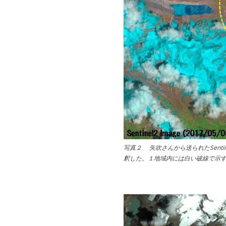
写真２ 矢吹さんから送られたSent
釈した。１地域内には白い破線で示