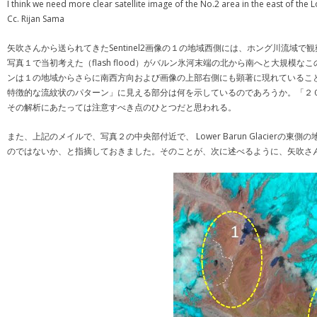
I think we need more clear satellite image of the No.2 area in the east of the
Cc. Rijan Sama
矢吹さんから送られてきたSentinel2画像の１の地域西側には、ホング川流
写真１で当初考えた（flash flood）がバルン氷河末端の北から南へと大規
ンは１の地域からさらに南西方向および画像の上部右側にも顕著に現れているこ
特徴的な流紋状のパターン」に見える部分は何を示しているのであろうか。「２
その解析にあたっては注意すべき点のひとつだと思われる。
また、上記のメイルで、写真２の中央部付近で、 Lower Barun Glaci
のではないか、と指摘しておきました。そのことが、次に述べるように、矢吹さ