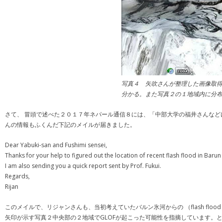
写真４ 矢吹さんが整理した画像取得日
分かる。また写真２の１地域内に分
さて、 冒頭で述べた２０１７年ネパール通信８には、「中部大学の福井さんな
んの情報もふくんだ下記のメイルが届きました。
Dear Yabuki-san and Fushimi sensei,
Thanks for your help to figured out the location of recent flash flood in Bar
I am also sending you a quick report sent by Prof. Fukui.
Regards,
Rijan
このメイルで、リジャンさんも、当初考えていたバルン氷河からの （flash flo
矢印が示す写真２中央部の２地域でGLOFが起こった可能性を指摘しています。とす