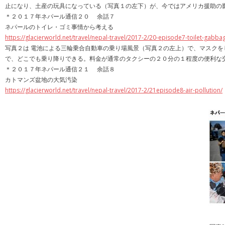
止になり、土産の玩具になっている（写真１の左下）が、今ではアメリカ援助の
＊２０１７年ネパール通信２０ 余話７
ネパールのトイレ・ゴミ事情から考える
https://glacierworld.net/travel/nepal-travel/2017-2/20-episode7-toilet-gabba
写真２は 電池による三輪乗合自動車の乗り場風景（写真２の左上）で、マスク
で、どこでも乗り降りできる。料金が通常のタクシーの２０分の１程度の便利な
＊２０１７年ネパール通信２１ 余話８
カトマンズ盆地の大気汚染
https://glacierworld.net/travel/nepal-travel/2017-2/21episode8-air-pollution/