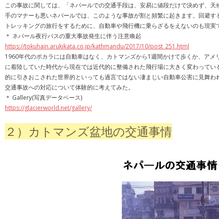
この事故に関しては、「ネパールでの交通手段は、安易に値段だけで決めず、天
手のマナーも悪いネパールでは、このような事故が割と頻繁に起きます。回避す
トレッキングの旅行をするために、自動車や飛行機に乗らざるをえないのも現実
＊ ネパール夜行バスの重大事故発生に伴う注意喚起
https://tokuhain.arukikata.co.jp/kathmandu/2017/10/post_251.html
1960年代のポカラには自動車はなく、カトマンズから1週間かけて歩くか、アメ
に着陸していた時代から現在では近代的に整備された飛行場に大きく変わってい
的に引きおこされた世界的といっても過言ではない凄まじい自動車公害に見舞われ
交通事故への対応について体験的に考えてみた。
＊ Gallery(写真データベース)
https://glacierworld.net/gallery/
２）カトマンズ盆地の交通事情