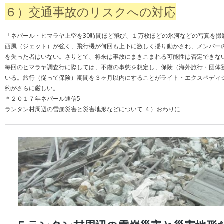
６）交通事故のリスクへの対応
「ネパール・ヒマラヤ上空を30時間ほど飛び、１万枚ほどの氷河などの写真を
西風（ジェット）が強く、飛行機が何回も上下に激しく揺り動かされ、メンバーの
を失った者はいない。さりとて、将来は事故にまきこまれる可能性は否定できな
毎回のヒマラヤ調査行に際しては、不慮の事態を想定し、保険（海外旅行・団体
いる。旅行（従って保険）期間を３ヶ月以内にすることがライト・エクスペディ
約がさらに厳しい。
＊２０１７年ネパール通信5
ランタン村周辺の雪崩災害と災害地形などについて ４）おわりに