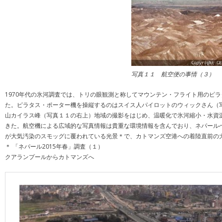
写真１１ 航空便の事情（３）
1970年代の氷河調査では、トリの眼観測と称してマウンテン・フライト用のピ
た。ピラタス・ポーター機を操縦するのはスイス人パイロットのウィックさん（
山カイラス峰（写真１１の右上）地域の撮影をはじめ、温暖化で氷河縮小・水資
きた。航空機による広域的な写真情報は貴重な環境情報を含んでおり、ネパール
が大気汚染のスモッグに覆われている光景＊で、カトマンズ空港への着陸直前の
＊ 「ネパール2015年春」調査（１）
クアランプールからカトマンズへ