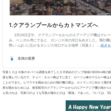
写真１２は 今春のネパール調査を終了した６月初めのクンブ地域の8000ｍ峰の
度を飛んでいるので、チョー・オユー峰は下に見て、ローツェ峰やマカルー峰は水
ことができた。ヒマラヤを眺めるための飛行機の席は、カトマンズに向かう飛行
座を眺めるためには、格安航空のクアランプールからのエアーアジア機の南から
え良ければ、写真12のような写真が撮れたのは「眼福」であった。ついては、写