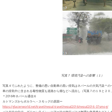
写真７ 環境汚染への影響（１）
写真４でふれたように、整備の悪い自動車の黒い排気はネパールの大気汚染＊の
車の排気中に含まれる毒性物質も道路から畑などへ流出し（写真７の１９と２０
＊2016年ネパール通信６
カトマンズからポカラへ－スモッグの原因ー
https://glacierworld.net/travel/nepal-travel/nepal2016/nepal2016_07smog/
バス会社の中で、グリーンライン・ツアー社の旅行バスは無理な急発進などもしな