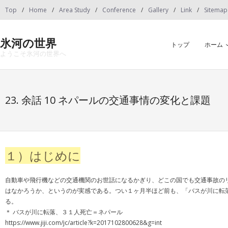
Skip
Top
Home
Area Study
Conference
Gallery
Link
Sitemap
to
content
氷河の世界
トップ
ホーム
ようこそ氷河の世界へ
23. 余話 10 ネパールの交通事情の変化と課題
１）はじめに
自動車や飛行機などの交通機関のお世話になるかぎり、どこの国でも交通事故の
はなかろうか、というのが実感である。つい１ヶ月半ほど前も、「バスが川に転
る。
＊ バスが川に転落、３１人死亡＝ネパール
https://www.jiji.com/jc/article?k=2017102800628&g=int