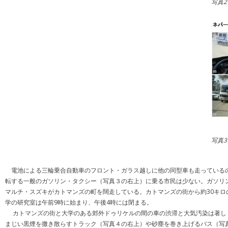
写真
写真
電池による三輪乗合自動車のフロント・ガラス越しに他の同型車も走っているの
転する一般のガソリン・タクシー（写真３の右上）に乗る市民は少ない。ガソリン
マルチ・スズキがカトマンズの町を闊走している。カトマンズの街から約30キロ
学の研究室は午前9時に始まり、午後4時には閉まる。
カトマンズの街と大学のある郊外ドゥリケルの間の車の渋滞と大気汚染は著しく
まじい黒煙を撒き散らすトラック（写真４の右上）や砂塵を巻き上げるバス（写