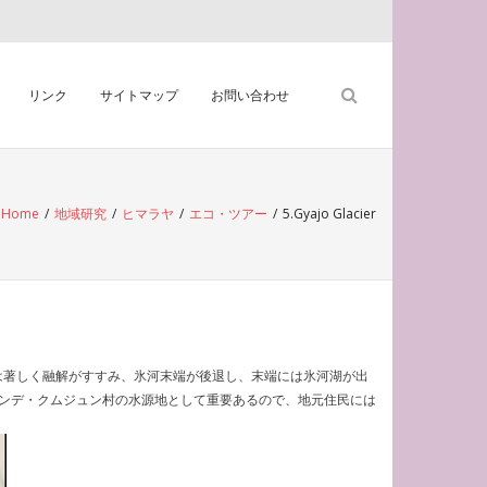
リンク
サイトマップ
お問い合わせ
Home
/
地域研究
/
ヒマラヤ
/
エコ・ツアー
/
5.Gyajo Glacier
河は著しく融解がすすみ、氷河末端が後退し、末端には氷河湖が出
ンデ・クムジュン村の水源地として重要あるので、地元住民には