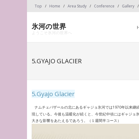
Skip
Top
Home
Area Study
Conference
Gallery
to
content
氷河の世界
ようこそ氷河の世界へ
5.GYAJO GLACIER
5.Gyajo Glacier
ナムチェバザールの北にあるギャジョ氷河では1970年以来継
現している。今後も温暖化が続くと、今世紀中頃にはギャジョ
大きな影響をあたえるであろう。（１週間半コース）