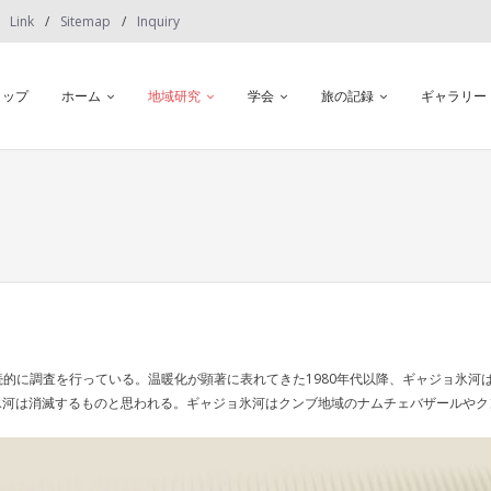
Link
Sitemap
Inquiry
トップ
ホーム
地域研究
学会
旅の記録
ギャラリー
続的に調査を行っている。温暖化が顕著に表れてきた1980年代以降、ギャジョ氷
氷河は消滅するものと思われる。ギャジョ氷河はクンブ地域のナムチェバザールやク