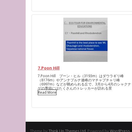
7.Poon Hill
7.Poon Hill プーン・ヒル（3193m）はダウラギリ峰
（8176m）やアンナプルナ連峰のマチャプチャリ峰
（6997m）などが眺められる丘で、3月から4月のシャクナ
ゲの季節にはたくさんのトレッカーが訪れる景
Read More
Theme by
Think Up Themes Ltd
. Powered by
WordPress
.