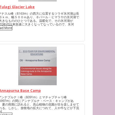
Tulagi Glacier Lake
ナスル峰（8163m）の西方に位置するツラギ氷河湖は長
３ｋｍ、幅５００ｍあり、ネパール・ヒマラヤの氷河湖で
大きなもののひとつである。温暖化で、その氷河湖が
970年代以来急速に大きくなってなっているので、氷河
ad More
.Annapurna Base Camp
ンナプルナⅠ峰（8091m）とマチャプチャリ峰
6997m）の間にアンナプルナ・ベース・キャンプがあ
。夏の雨期に訪れると、高山植物の花園が目を楽しませて
れる。しかし、放牧地の拡大につれて、人や牛などが下流
村