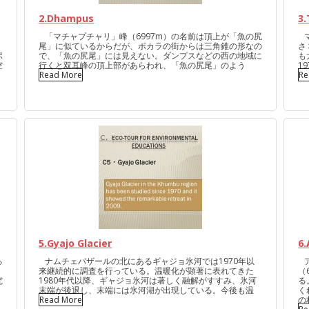
2.Dhampus
3.
「マチャプチャリ」峰（6997m）の名前は頂上が「魚の尻
マ
尾」に似ているからだが、ポカラの街からは三角錐の形なの
さ
ポ
で、「魚の尻尾」には見えない。ダンプスなどの西の地域に
も
空
行くと双耳峰の頂上部があらわれ、「魚の尻尾」のよう
1
Read More
Re
5.Gyajo Glacier
6
る
ナムチェバザールの北にあるギャジョ氷河では1970年以
ア
来継続的に調査を行っている。温暖化が顕著に表れてきた
（
究
1980年代以降、ギャジョ氷河は著しく融解がすすみ、氷河
る
末端が後退し、末端には氷河湖が出現している。今後も温
く
Read More
の