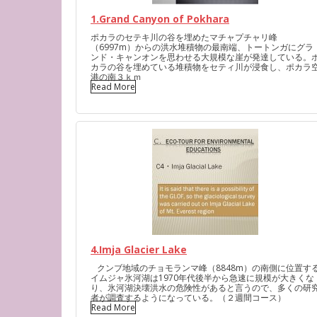
1.Grand Canyon of Pokhara
ポカラのセテキ川の谷を埋めたマチャプチャリ峰
（6997m）からの洪水堆積物の最南端、トートンガにグラ
ンド・キャンオンを思わせる大規模な崖が発達している。
カラの谷を埋めている堆積物をセティ川が浸食し、ポカラ
港の南３ｋｍ
Read More
4.Imja Glacier Lake
クンブ地域のチョモランマ峰（8848m）の南側に位置す
イムジャ氷河湖は1970年代後半から急速に規模が大きくな
り、氷河湖決壊洪水の危険性があると言うので、多くの研
者が調査するようになっている。（２週間コース）
Read More