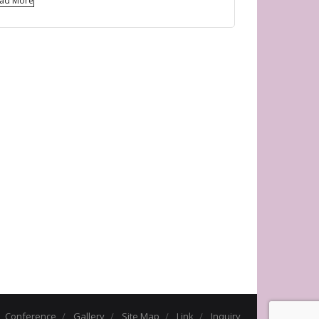
ad More
Conference
Gallery
Site Map
Link
Inquiry