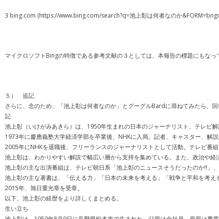
3 bing.com (https://www.bing.com/search?q=池上彰は何者なのか&FORM=bngc
マイクロソフトBingの特徴である参考文献の３としては、本報告の標題にもな
５） 追記
さらに、念のため、「池上彰は何者なのか」とグーグルBardに尋ねてみたら、
記
池上彰（いけがみあきら）は、1950年生まれの日本のジャーナリスト、テレビ
1973年に慶應義塾大学経済学部を卒業後、NHKに入局。記者、キャスター、解説
2005年にNHKを退職後、フリーランスのジャーナリストとして活動。テレビ番
池上彰は、わかりやすい解説で幅広い層から支持を集めている。また、政治や経
池上彰の主な出演番組は、テレビ朝日系「池上彰のニュースそうだったのか!!」、
池上彰の主な著書は、「伝える力」「日本の未来を考える」「戦争と平和を考え
2015年、旭日重光章を受章。
以下、池上彰の経歴をより詳しくまとめる。
生い立ち
池上彰は、1950年8月9日に長野県松本市で生まれた。父親は会社員、母親は専