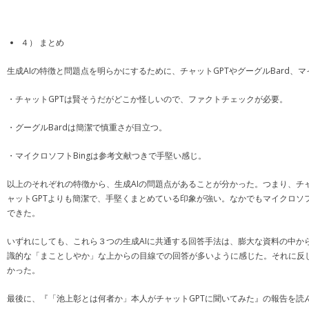
４） まとめ
生成AIの特徴と問題点を明らかにするために、チャットGPTやグーグルBard、マイクロ
・チャットGPTは賢そうだがどこか怪しいので、ファクトチェックが必要。
・グーグルBardは簡潔で慎重さが目立つ。
・マイクロソフトBingは参考文献つきで手堅い感じ。
以上のそれぞれの特徴から、生成AIの問題点があることが分かった。つまり、チャ
ャットGPTよりも簡潔で、手堅くまとめている印象が強い。なかでもマイクロソ
できた。
いずれにしても、これら３つの生成AIに共通する回答手法は、膨大な資料の中
識的な「まことしやか」な上からの目線での回答が多いように感じた。それに反し
かった。
最後に、『「池上彰とは何者か」本人がチャットGPTに聞いてみた』の報告を読ん