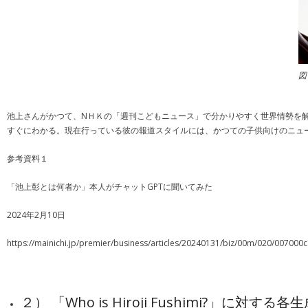
図
池上さんがかつて、NＨＫの「週刊こどもニュース」で分かりやすく世界情勢を解
すぐにわかる。現在行っている彼の報道スタイルには、かつての子供向けのニュ
参考資料１
「池上彰とは何者か」本人がチャットGPTに聞いてみた
2024年2月10日
https://mainichi.jp/premier/business/articles/20240131/biz/00m/020/00
２） 「Who is Hiroji Fushimi?」に対する