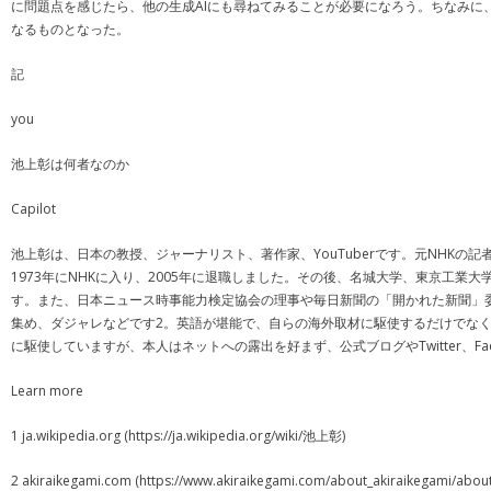
に問題点を感じたら、他の生成AIにも尋ねてみることが必要になろう。ちなみに
なるものとなった。
記
you
池上彰は何者なのか
Capilot
池上彰は、日本の教授、ジャーナリスト、著作家、YouTuberです。元NHK
1973年にNHKに入り、2005年に退職しました。その後、名城大学、東京工
す。また、日本ニュース時事能力検定協会の理事や毎日新聞の「開かれた新聞」
集め、ダジャレなどです2。英語が堪能で、自らの海外取材に駆使するだけでな
に駆使していますが、本人はネットへの露出を好まず、公式ブログやTwitter、Fa
Learn more
1 ja.wikipedia.org (https://ja.wikipedia.org/wiki/池上彰)
2 akiraikegami.com (https://www.akiraikegami.com/about_akiraikegami/about