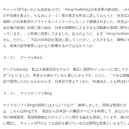
チャットGPTはいかにも自信ありげに「Hiroji Fushimiは日本赤軍の政治犯」（a 
の不信感を覚えた。ちなみに２－１）章の英文を和文に訳してもらうと「伏見広治
福岡への日本航空のフライトをハイジャックしたことで逮捕されました。伏見はハ
会正義の促進に活発に取り組み、日本や国際的にさまざまな活動家の原因に関与
っています。」と即座に回答してきました。以上のように、まず「Hiroji Fu
せん。ただし、「下記の日本語を英語に直してください」と入力すると、瞬時に
も、将来の語学教育にはかなり影響するのではなかろうか。
３－２） グーグルBard
グーグルBardは「私は大規模言語モデルで、幅広い質問やメッセージに対して
ず“うなり”ました。率直さが表れていると感じたからです。ただし、「十分な情
語で質問したのにもかかわらず、日本語で答えてくれた「吟遊詩人」とも呼ばれて
３－３） マイクロソフトBing
マイクロソフトBingの回答にはさらに“うなり”、納得しました。回答は簡潔
は、こちらはBingです。 英語から日本語への翻訳サービスを利用して、あなたのメ
河の堆積環境、雪崩堆積物などのトピックに関する論文を発表しています。彼の仕事に
に標記し、チャットGPTのような誤訳を避けているのは賢明な処置といえるでし