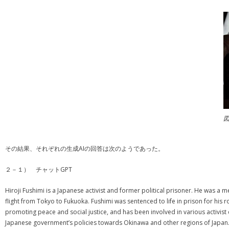
図
その結果、それぞれの生成AIの回答は次のようであった。
２－１） チャットGPT
Hiroji Fushimi is a Japanese activist and former political prisoner. He was a
flight from Tokyo to Fukuoka. Fushimi was sentenced to life in prison for his ro
promoting peace and social justice, and has been involved in various activist c
Japanese government’s policies towards Okinawa and other regions of Japan