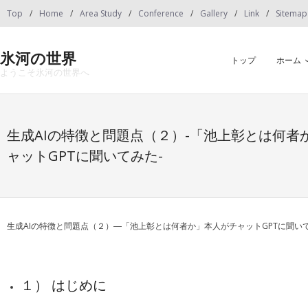
Skip
Top
Home
Area Study
Conference
Gallery
Link
Sitemap
to
content
氷河の世界
トップ
ホーム
ようこそ氷河の世界へ
生成AIの特徴と問題点（２）-「池上彰とは何者
ャットGPTに聞いてみた-
生成AIの特徴と問題点（２）―「池上彰とは何者か」本人がチャットGPTに聞い
１） はじめに