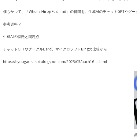
僕もかつて、「Who is Hiroji Fushimi?」の質問を、生成AIのチャット
参考資料２
生成AIの特徴と問題点
チャットGPTやグーグルBard、マイクロソフトBingの比較から
https://hyougaosasoi.blogspot.com/2023/05/aach16-ai.html