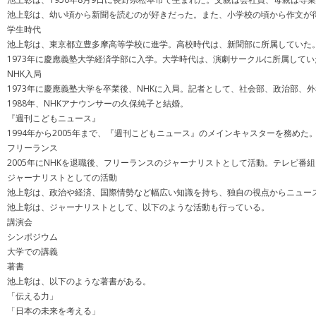
池上彰は、幼い頃から新聞を読むのが好きだった。また、小学校の頃から作文が
学生時代
池上彰は、東京都立豊多摩高等学校に進学。高校時代は、新聞部に所属していた
1973年に慶應義塾大学経済学部に入学。大学時代は、演劇サークルに所属してい
NHK入局
1973年に慶應義塾大学を卒業後、NHKに入局。記者として、社会部、政治部、
1988年、NHKアナウンサーの久保純子と結婚。
『週刊こどもニュース』
1994年から2005年まで、『週刊こどもニュース』のメインキャスターを務め
フリーランス
2005年にNHKを退職後、フリーランスのジャーナリストとして活動。テレビ番
ジャーナリストとしての活動
池上彰は、政治や経済、国際情勢など幅広い知識を持ち、独自の視点からニュー
池上彰は、ジャーナリストとして、以下のような活動も行っている。
講演会
シンポジウム
大学での講義
著書
池上彰は、以下のような著書がある。
「伝える力」
「日本の未来を考える」