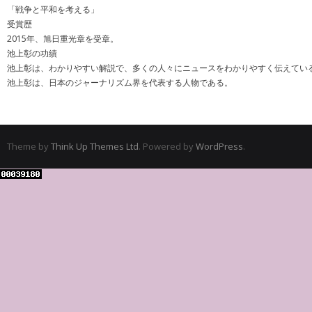
「戦争と平和を考える」
受賞歴
2015年、旭日重光章を受章。
池上彰の功績
池上彰は、わかりやすい解説で、多くの人々にニュースをわかりやすく伝えてい
池上彰は、日本のジャーナリズム界を代表する人物である。
Theme by
Think Up Themes Ltd
. Powered by
WordPress
.