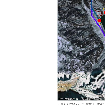
ツラギ氷河湖（赤点は観測点、青線は