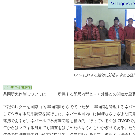
GLOFに対する適切な対応を求める住
７）共同研究体制
共同研究体制については、１）所属する部局内部と２）外部との関連が重
下記のレターを国際山岳博物館側からでていたが、博物館を管理するネパ
してツラギ氷河湖調査を実行した。ネパール国内には同様なさまざまな問
連携であるが、ネパールで氷河湖問題を精力的に行っているのはICIMO
年からはツラギ氷河湖でも調査をはじめたのはうれしいかぎりである。ただ
体像の観測体制の視点確立に向けて、適当な時期をみて、彼らとも議論し