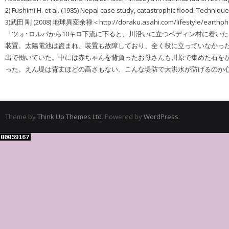
2) Fushimi H. et al. (1985) Nepal case study, catastrophic flood. Techniqu
3)武田 剛 (2008) 地球異変余禄＜http://doraku.asahi.com/lifestyle/earthph
「ツォ･ロルパから10キロ下流に下ると、川沿いに立つベディン村に着いた
装置。太陽電池は盗まれ、装置も故障しており、全く役に立っていなかっ
出で働いていた。中には赤ちゃんを背負ったお母さんも川原で集めた石をか
った。えん堤は背丈ほどの高さもない。こんな堤防で大洪水が防げるのか
Theme by
Think Up Themes Ltd
. Powered by
WordPress
.