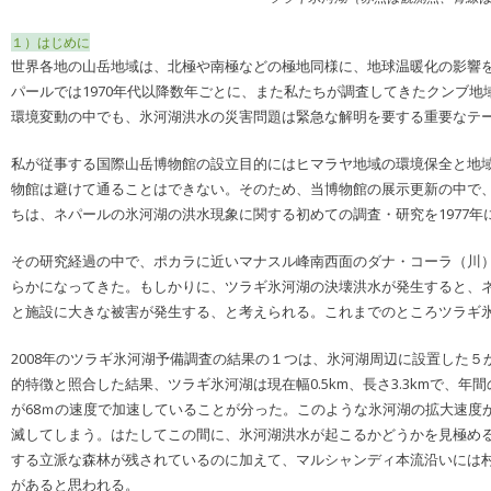
１）はじめに
世界各地の山岳地域は、北極や南極などの極地同様に、地球温暖化の影響
パールでは1970年代以降数年ごとに、また私たちが調査してきたクンブ
環境変動の中でも、氷河湖洪水の災害問題は緊急な解明を要する重要なテ
私が従事する国際山岳博物館の設立目的にはヒマラヤ地域の環境保全と地
物館は避けて通ることはできない。そのため、当博物館の展示更新の中で
ちは、ネパールの氷河湖の洪水現象に関する初めての調査・研究を1977
その研究経過の中で、ポカラに近いマナスル峰南西面のダナ・コーラ（川
らかになってきた。もしかりに、ツラギ氷河湖の決壊洪水が発生すると、ネ
と施設に大きな被害が発生する、と考えられる。これまでのところツラギ
2008年のツラギ氷河湖予備調査の結果の１つは、氷河湖周辺に設置した５
的特徴と照合した結果、ツラギ氷河湖は現在幅0.5km、長さ3.3kmで、年間の湖
が68ｍの速度で加速していることが分った。このような氷河湖の拡大速度
滅してしまう。はたしてこの間に、氷河湖洪水が起こるかどうかを見極め
する立派な森林が残されているのに加えて、マルシャンディ本流沿いには
があると思われる。