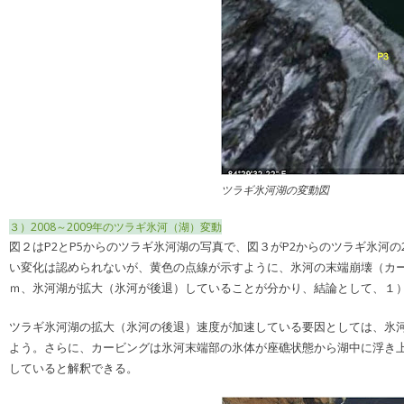
ツラギ氷河湖の変動図
３）2008～2009年のツラギ氷河（湖）変動
図２はP2とP5からのツラギ氷河湖の写真で、図３がP2からのツラギ氷河の2
い変化は認められないが、黄色の点線が示すように、氷河の末端崩壊（カー
ｍ、氷河湖が拡大（氷河が後退）していることが分かり、結論として、１）
ツラギ氷河湖の拡大（氷河の後退）速度が加速している要因としては、氷
よう。さらに、カービングは氷河末端部の氷体が座礁状態から湖中に浮き
していると解釈できる。