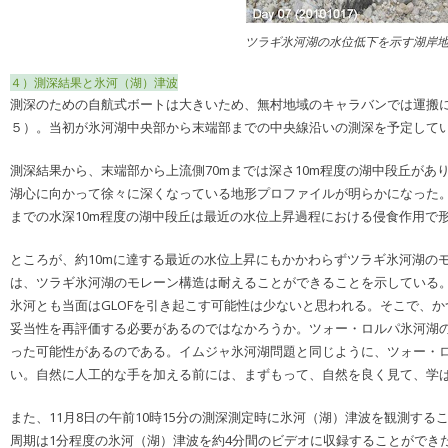
ツラギ氷河湖の水位低下を示す湖岸
４）測深結果と氷河（湖）津波
測深のための自航式ボートは大きいため、無村地域のキャラバンでは運搬
５）。当初が氷河湖中央部から末端部までの中央線沿いの測深を予定して
測深結果から、末端部から上流側70mまでは深さ10m程度の湖中段丘があり
湖心に向かって徐々に深くなっている地形プロファイルが明らかになった。
までの水深10m程度の湖中段丘は最近の水位上昇過程における侵食作用で
ところが、約10mに達する最近の水位上昇にもかかわらずツラギ氷河湖の
は、ツラギ氷河湖のモレーン構造は耐えることができることを示している
氷河とも当面はGLOFを引き起こす可能性は少ないと思われる。そこで、
妥当性を再評価する必要があるのではなかろうか。ツォー・ロルパ氷河湖の
った可能性があるのである。イムジャ氷河湖問題と同じように、ツォー・ロ
い。自然に人工的な手を加える前には、まずもって、自然を良く見て、学
また、11月8日の午前10時15分の測深測定時に氷河（湖）津波を観測す
周期は1分程度の氷河（湖）津波を約4分間のビデオに収録することができ