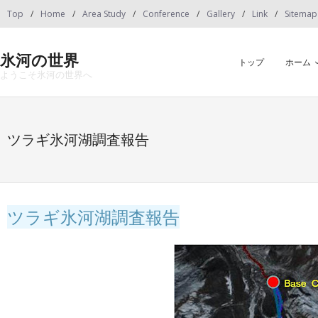
Skip
Top
Home
Area Study
Conference
Gallery
Link
Sitemap
to
content
氷河の世界
トップ
ホーム
ようこそ氷河の世界へ
ツラギ氷河湖調査報告
ツラギ氷河湖調査報告