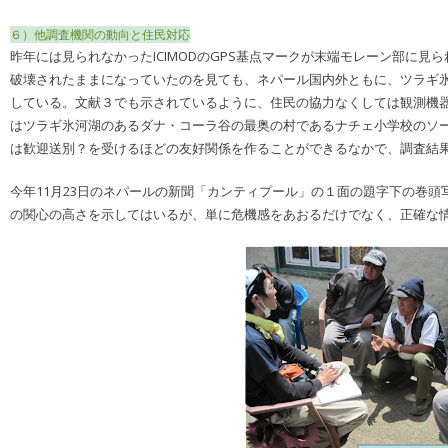
６）他調査機関の動向と住民対応
昨年には見られなかったICIMODのGPS基点マークが末端モレーン部に
破壊されたままになっていたのを見ても、ネパール国内外ともに、ツラギ
している。文献３でも示されているように、住民の協力なくしては観測機
はツラギ氷河湖のあるダナ・コーラ谷の最奥の村であるナチェ小学校のソ
は歓迎送別？を受けるほどの友好関係を作ることができるなかで、調査結
今年11月23日のネパールの新聞「カンティプール」の１面の題字下の巻
の関心の高さを示してはいるが、単に危機感をあおるだけでなく、正確な