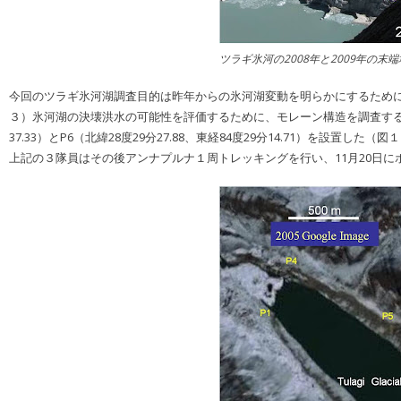
ツラギ氷河の2008年と2009年の末
今回のツラギ氷河湖調査目的は昨年からの氷河湖変動を明らかにするために
３）氷河湖の決壊洪水の可能性を評価するために、モレーン構造を調査すること
37.33）とP6（北緯28度29分27.88、東経84度29分14.71）を
上記の３隊員はその後アンナプルナ１周トレッキングを行い、11月20日にポ