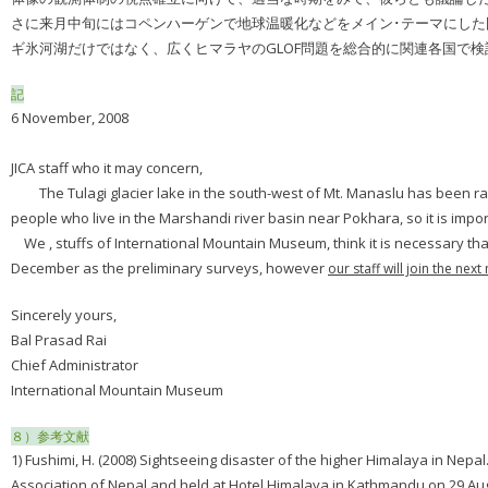
さに来月中旬にはコペンハーゲンで地球温暖化などをメイン･テーマにし
ギ氷河湖だけではなく、広くヒマラヤのGLOF問題を総合的に関連各国で検
記
6 November, 2008
JICA staff who it may concern,
The Tulagi glacier lake in the south-west of Mt. Manaslu has been rap
people who live in the Marshandi river basin near Pokhara, so it is impo
We , stuffs of International Mountain Museum, think it is necessary that 
December as the preliminary surveys, however
our staff will join the nex
Sincerely yours,
Bal Prasad Rai
Chief Administrator
International Mountain Museum
８）参考文献
1) Fushimi, H. (2008) Sightseeing disaster of the higher Himalaya in Nepa
Association of Nepal and held at Hotel Himalaya in Kathmandu on 29 Aug