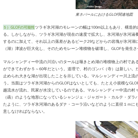
東ネパールにおけるGLOF関連地図
ツラギ氷河湖のモレーンの幅は100m以上もあり、構造
５）GLOFの可能性
る。しかしながら、ツラギ氷河湖が現在の速度で拡大し、氷河湖が氷河涵養
するのに加えて、それ以上の落差があるピーク29などからの岩塊が氷河湖
（湖）津波が巨大化し、そのためモレーン堆積物を破壊し、GLOFを発生
マルシャンディー中流の川沿いのタールは堰きとめ湖の堆積物上の村であ
ができてわずか５～60年だという。道理で、村のゴンパ（寺）は新しい。
止められ大きな湖が出現したことを示している。マルシャンディー川上流の
う。当面はツラギ氷河湖からのGLOFはないとしても、たとえ小規模なG
越流水が流れ、民家が水没しているのである。マルシャンディー中流の村々
（函）のような地形になっているシャンジェ・ジャガート・カルテ・ダラパニ
たように、ツラギ氷河湖のあるダナ・コーラ沿いなどのように直径１ｍに
意しなければならない。