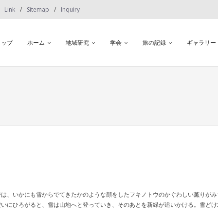
Link
Sitemap
Inquiry
トップ
ホーム
地域研究
学会
旅の記録
ギャラリー
では、いかにも雪からでてきたかのような顔をしたフキノトウのかぐわしい薫りがみ
だいにひろがると、雪は山地へと登っていき、そのあとを新緑が追いかける。雪どけ