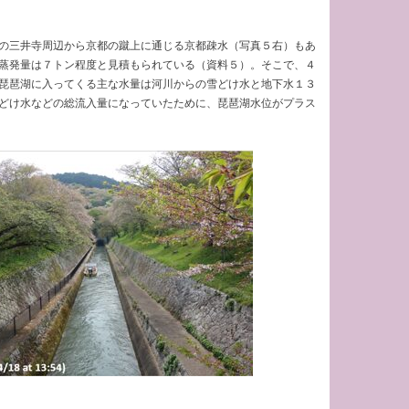
の三井寺周辺から京都の蹴上に通じる京都疎水（写真５右）もあ
蒸発量は７トン程度と見積もられている（資料５）。そこで、４
琵琶湖に入ってくる主な水量は河川からの雪どけ水と地下水１３
どけ水などの総流入量になっていたために、琵琶湖水位がプラス