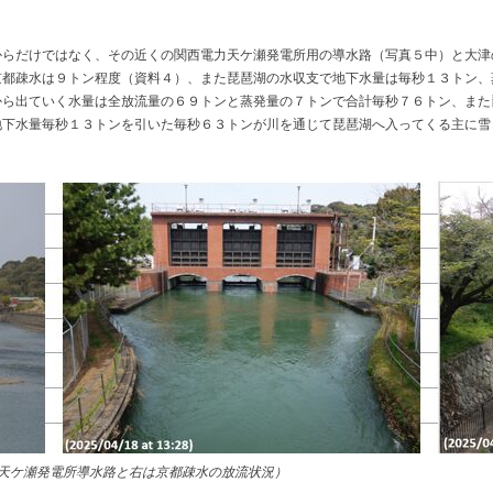
からだけではなく、その近くの関西電力天ケ瀬発電所用の導水路（写真５中）と大津
京都疎水は９トン程度（資料４）、また琵琶湖の水収支で地下水量は毎秒１３トン、
から出ていく水量は全放流量の６９トンと蒸発量の７トンで合計毎秒７６トン、また
地下水量毎秒１３トンを引いた毎秒６３トンが川を通じて琵琶湖へ入ってくる主に雪
天ケ瀬発電所導水路と右は京都疎水の放流状況）