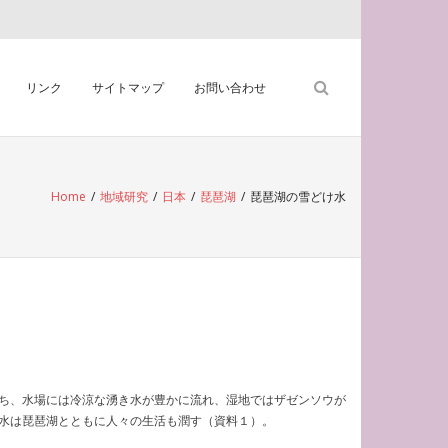
リンク
サイトマップ
お問い合わせ
Home
/
地域研究
/
日本
/
琵琶湖
/
琵琶湖の雪どけ水
ち、水場には冷涼な湧き水が豊かに流れ、湿地ではザゼンソウが
水は琵琶湖とともに人々の生活も潤す（資料１）。