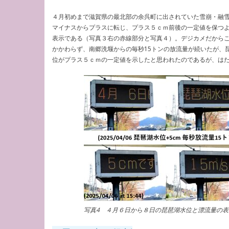
４月初めまで滋賀県の最北部の余呉町に出されていた雪崩・融雪
マイナスからプラスに転じ、プラス５ｃｍ前後の一定値を保つ
表示である（写真３右の赤線部分と写真４）。デジカメだから
かかわらず、南郷洗堰からの毎秒15トンの放流量が続いたが、
位がプラス５ｃｍの一定値を示したと思われたのであるが、は
写真4 ４月６日から８日の琵琶湖水位と漂流量