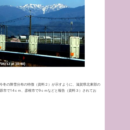
今冬の降雪分布の特徴（資料２）が示すように、滋賀県北東部の
原市で14ｃｍ、彦根市で9ｃｍなどと報告（資料３）されてお