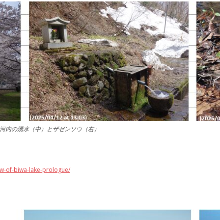
中河内の湧水（中）とザゼンソウ（右）
ow-of-biwa-lake-prologue/