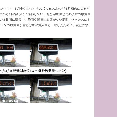
左）で、３月中旬のマイナス15ｃｍの水位が４月初めになると
ての毎朝の散歩時に撮影している琵琶湖水位と南郷洗堰の放流量
の３日間は晴天で、降雨や降雪の影響がない期間であったのにも
5トンの放流量が雪どけ水の流入量と一致したために、琵琶湖水