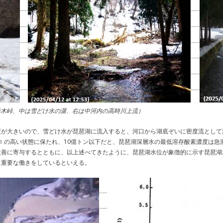
栃木峠、中は雪どけ水の潺、右は中河内の高時川上流）
度が大きいので、雪どけ水が琵琶湖に流入すると、河口から湖底ぞいに密度流として
/ｌの高い状態に保たれ、10億トン以下だと、琵琶湖深層水の最低溶存酸素濃度は
善に寄与するとともに、以上述べてきたように、琵琶湖水位が象徴的に示す琵琶湖水
に重要な働きをしているといえる。