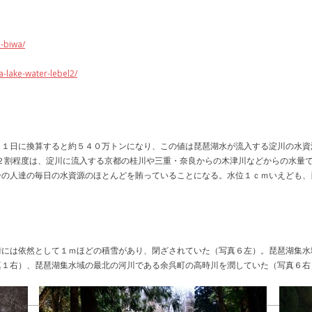
e-biwa/
a-lake-water-lebel2/
、１日に換算すると約５４０万トンになり、この値は琵琶湖水が流入する淀川の水資
の２割程度は、淀川に流入する京都の桂川や三重・奈良からの木津川などからの水量
の人達の毎日の水資源のほとんどを賄っていることになる。水位１ｃｍいえども、琵
。
峠には依然として１ｍほどの積雪があり、閉ざされていた（写真６左）。琵琶湖集水
真１右）、琵琶湖集水域の最北の河川である余呉町の高時川を潤していた（写真６右