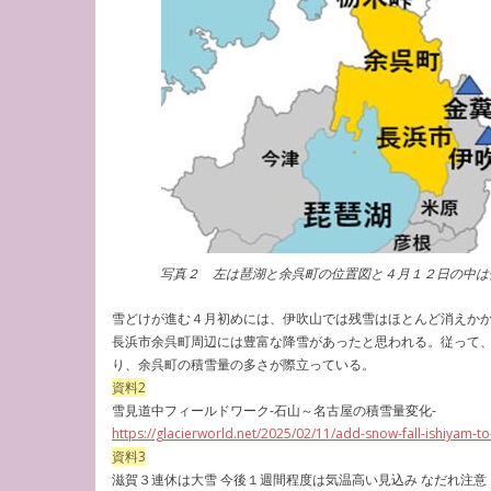
写真２ 左は琶湖と余呉町の位置図と４月１２日の中は
雪どけが進む４月初めには、伊吹山では残雪はほとんど消えか
長浜市余呉町周辺には豊富な降雪があったと思われる。従って、滋
り、余呉町の積雪量の多さが際立っている。
資料2
雪見道中フィールドワーク-石山～名古屋の積雪量変化-
https://glacierworld.net/2025/02/11/add-snow-fall-ishiyam-t
資料3
滋賀３連休は大雪 今後１週間程度は気温高い見込み なだれ注意