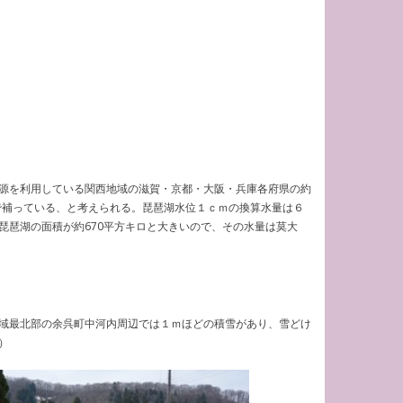
源を利用している関西地域の滋賀・京都・大阪・兵庫各府県の約
で補っている、と考えられる。琵琶湖水位１ｃｍの換算水量は６
琶湖の面積が約670平方キロと大きいので、その水量は莫大
域最北部の余呉町中河内周辺では１ｍほどの積雪があり、雪どけ
）