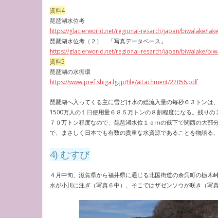
資料4
琵琶湖水位考
https://glacierworld.net/regional-resarch/japan/biwalake/lak
琵琶湖水位考（２） 「写真データベース」
https://glacierworld.net/regional-resarch/japan/biwalake/biw
資料5
琵琶湖の水循環
https://www.pref.shiga.lg.jp/file/attachment/22056.pdf
琵琶湖へ入ってくる主に雪どけ水の総流入量の毎秒６３トンは
1500万人の１日使用量６８５万トンの８割程度になる。残り
７０万トン程度なので、琵琶湖水位１ｃｍの低下で関西の大部分
で、まさしく日本でも有数の貴重な水資源であることを物語る
4) むすび
４月中旬、滋賀県から福井県に通じる北国街道の余呉町の栃木
水が小川に注ぎ（写真６中）、そこではザゼンソウが咲き（写