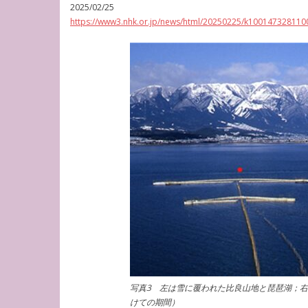
2025/02/25
https://www3.nhk.or.jp/news/html/20250225/k100147328110
写真3 左は雪に覆われた比良山地と琵琶湖；右
けての期間）