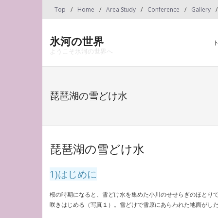
Skip
Top
Home
Area Study
Conference
Gallery
to
content
氷河の世界
ようこそ氷河の世界へ
琵琶湖の雪どけ水
琵琶湖の雪どけ水
1)はじめに
桜の時期になると、雪どけ水を集めた小川のせせらぎのほとり
咲きはじめる（写真１）。雪どけで雪原にあらわれた地面がし