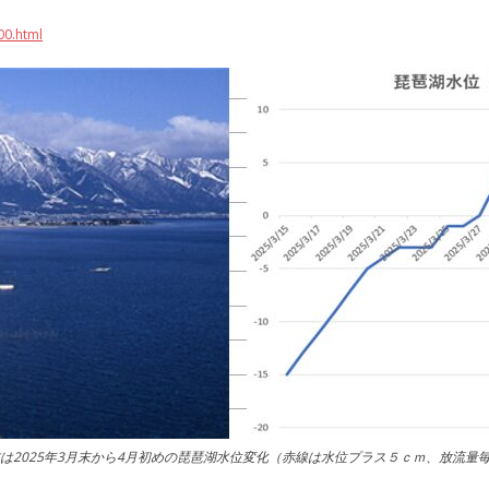
00.html
は2025年3月末から4月初めの琵琶湖水位変化（赤線は水位プラス５ｃｍ、放流量