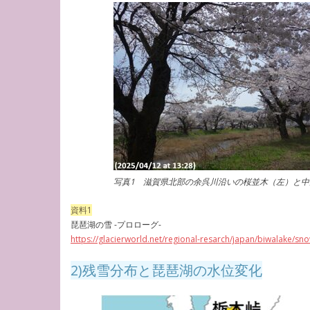
写真1 滋賀県北部の余呉川沿いの桜並木（左）と
資料1
琵琶湖の雪 -プロローグ-
https://glacierworld.net/regional-resarch/japan/biwalake/sn
2)残雪分布と琵琶湖の水位変化