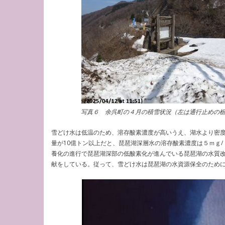
写真６ 余呉町の４月の積雪状況（左は通行止めの
雪どけ水は低温のため、溶存酸素濃度が高いうえ、湖水より密
量が10億トン以上だと、琵琶湖深層水の溶存酸素濃度は５ｍｇ
養化の進行で琵琶湖深部の低酸素化が進んでいる琵琶湖の水質改
献をしている。従って、雪どけ水は琵琶湖の水資源保全のため