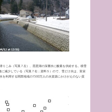
潜りこみ（写真７左）、琵琶湖の深層水に酸素を供給する。積雪
急激に減少している（写真７右；資料５）ので、雪どけ水は、富栄
を利用する関西地域の1500万人の水資源にかけがえのない貢