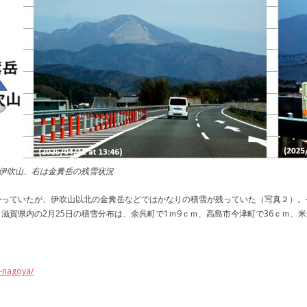
伊吹山、右は金糞岳の残雪状況
かっていたが、伊吹山以北の金糞岳などではかなりの積雪が残っていた（写真２）。
賀県内の2月25日の積雪分布は、余呉町で1ｍ9ｃｍ、高島市今津町で36ｃｍ、米
o-nagoya/