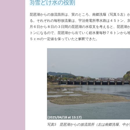
3)雪どけ水の役割
琵琶湖からの放流箇所は、実のところ、南郷洗堰（写真５左）
る。それぞれの毎秒放流量は、宇治発電所導水路は４５トン、
月６日から８日の３日間の琵琶湖の水収支を考えると、琵琶湖
トンになるので、琵琶湖から出ていく総水量毎秒７６トンから
５ｃｍの一定値を保っていたと解釈できた。
写真5 琵琶湖からの放流箇所（左は南郷洗堰、中が