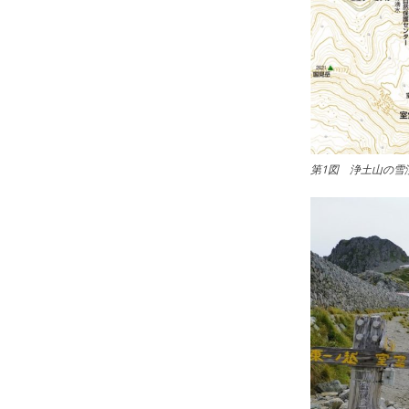
第1図 浄土山の雪