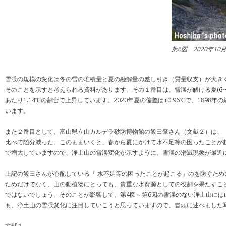
第6図 2020年10
雪渓の規模の変化は冬の雪の堆積量と夏の融解量の差し引き（質量収支）が大き
そのことを示すと考えられる資料があります。その１番目は、雪渓が解ける夏(6
あたり1.14℃の割合で上昇しています。2020年夏の偏差は+0.96℃で、1
います。
また２番目として、富山県立山カルデラ砂防博物館の飯田肇さん（文献２）は、
比べて随分減った。このままいくと、春から夏にかけて水不足等の困ったことが
で増大していますので、浄土山の雪渓変化が示すように、雪渓の消滅現象が最近
上記の飯田さんが心配している「 水不足等の困ったことが起こる」のを防ぐた
ためだけでなく、山の動植物にとっても、貴重な水資源としての役割を果たすこ
ではないでしょう。そのことが影響して、第4図～第6図の雪渓のない浄土山に
も、浄土山の雪渓変化に注目していこうと思っていますので、冒頭に述べました
文献１