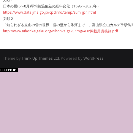
日本の夏(6〜8月)平均気温偏差の経年変化（1898〜2020年）
https://www.data.jma.go.jp/cpdinfo/temp/sum_jpn.html
文献２
「知られざる立山の雪の世界―雪の壁から氷河まで―」富山県立山カルデラ砂防博
http://www.nihonkaigaku.org/nihonkaigaku/img/●HP掲載用講義録.pdf
Theme by
Think Up Themes Ltd
. Powered by
WordPress
.