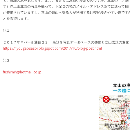
で、感謝の意を表します。また、皆さまにお願いがあるのですが、立山の一ノ越に
ず）浄土山北面の写真を撮って、下記２の私のメイル・アドレスあてに送って頂
が整備されていますし、立山の雄山へ登る人が利用する比較的歩きやすい道です
とを希望します。
記１
２０１７年ネパール通信２２ 余話９写真データベースの整備と立山雪渓の変化
https://hyougaosasoi.blogspot.com/2017/10/blog-post.html
記２
fushimih@hotmail.co.jp