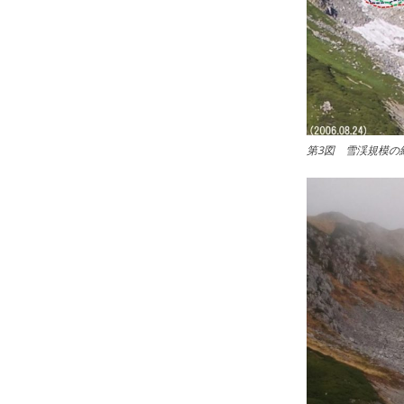
第3図 雪渓規模の